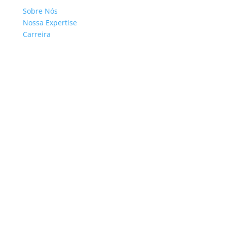
Sobre Nós
Nossa Expertise
Carreira
Siga-nos nas Redes
© 2023 DreamExperience. Todos os direitos
reservados.