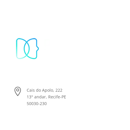
Nosso Escritório

Cais do Apolo, 222
13° andar, Recife-PE
50030-230
DreamExperience